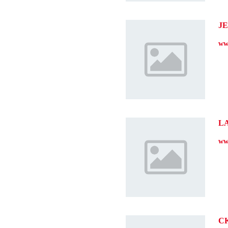
J
ww
L
ww
C