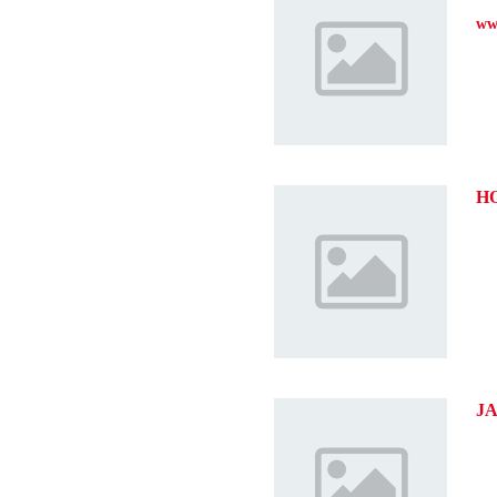
ww
H
J