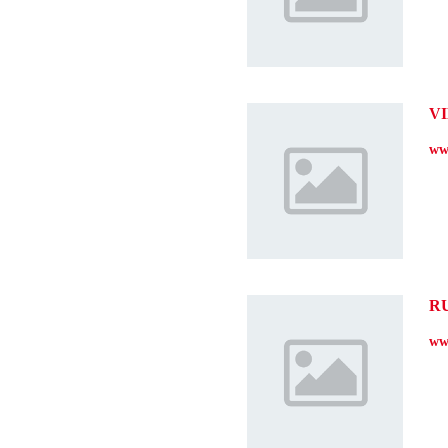
V
ww
R
ww