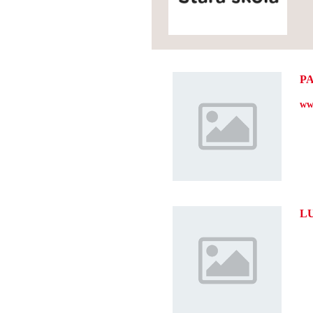
P
ww
LU