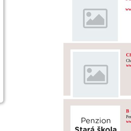
ww
Ch
Ch
ww
B 
Pe
ww