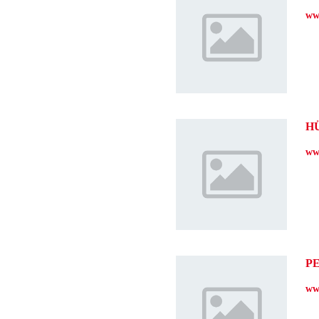
ww
H
ww
P
ww