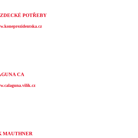
EZDECKÉ POTŘEBY
w.koneprezidentska.cz
AGUNA CA
w.calaguna.vilik.cz
K MAUTHNER