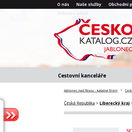
O nás
Naše služby
Obchodní 
Ochrana údajů
Cestovní kanceláře
Jablonec nad Nisou - katalog firem
Cest
Česká Republika
>
Liberecký kraj
S