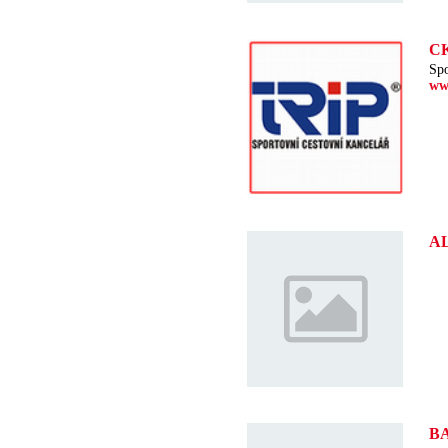
C
Spo
ww
A
B