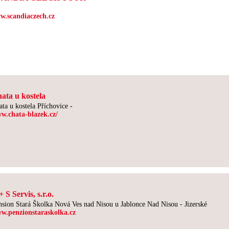
w.scandiaczech.cz
ata u kostela
ata u kostela Příchovice -
w.chata-blazek.cz/
+ S Servis, s.r.o.
nsion Stará Školka Nová Ves nad Nisou u Jablonce Nad Nisou - Jizerské
w.penzionstaraskolka.cz